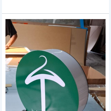
Desain
Neon
Box
Minimalis
untuk
Toko
Kekinian