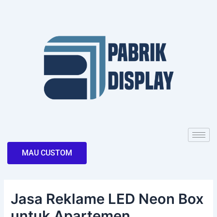
Skip
Post
to
navigation
content
MAU CUSTOM
Jasa Reklame LED Neon Box
untuk Apartemen