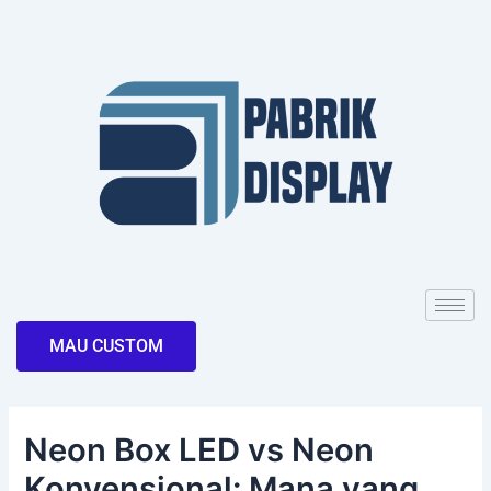
Skip
Post
to
navigation
content
MAU CUSTOM
Neon Box LED vs Neon
Konvensional: Mana yang