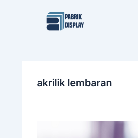
Skip
to
content
akrilik lembaran
Bahan
Akrilik