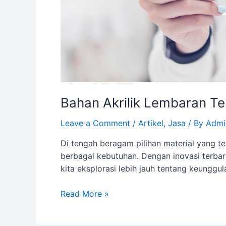
Bahan Akrilik Lembaran Te
Leave a Comment
/
Artikel
,
Jasa
/ By
Admi
Di tengah beragam pilihan material yang te
berbagai kebutuhan. Dengan inovasi terba
kita eksplorasi lebih jauh tentang keunggula
Read More »