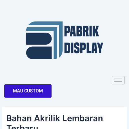
Skip
Post
to
navigation
content
MAU CUSTOM
Bahan Akrilik Lembaran
Terbaru