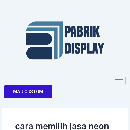
Skip
to
content
MAU CUSTOM
cara memilih jasa neon