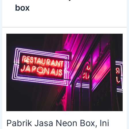
box
Pabrik
Jasa
Neon
Box,
Ini
Cara
Pilihnya!
Pabrik Jasa Neon Box, Ini