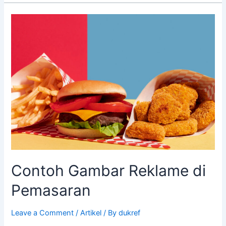
Contoh
Gambar
Reklame
di
Pemasaran
Contoh Gambar Reklame di
Pemasaran
Leave a Comment
/
Artikel
/ By
dukref