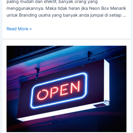
paling mudah dan efektif, banyak orang yang
menggunakannya. Maka tidak heran jika Neon Box Menarik
untuk Branding usaha yang banyak anda jumpai di setiap …
Read More »
Ketahui
Jenis
Neon
Box,
Jasa
Desain
Banner
Dan
Neon
Box