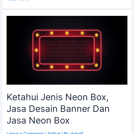
Ketahui
Jenis
Neon
Box,
Jasa
Desain
Banner
Dan
Jasa
Neon
Box
Ketahui Jenis Neon Box,
Jasa Desain Banner Dan
Jasa Neon Box
Leave a Comment
/
Artikel
/ By
dukref