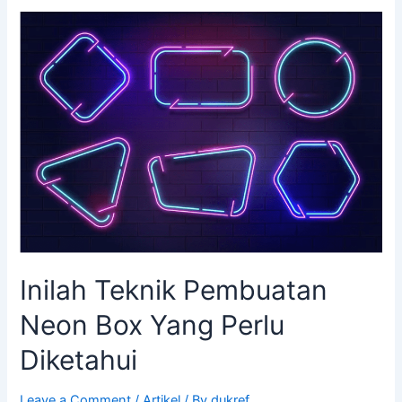
Inilah
Teknik
Pembuatan
Neon
Box
Yang
Perlu
Diketahui
Inilah Teknik Pembuatan
Neon Box Yang Perlu
Diketahui
Leave a Comment
/
Artikel
/ By
dukref