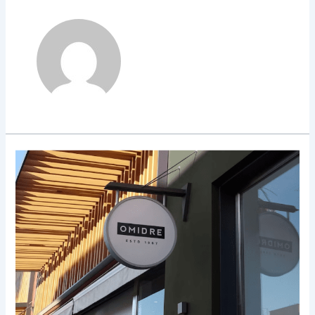
Peran
Neon
Box?
Neon
Box
Menarik
untuk
Branding
Usaha