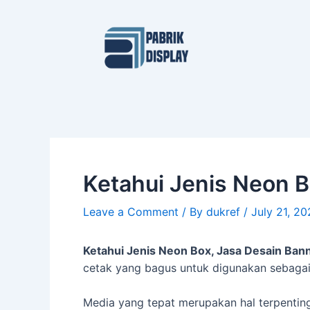
Skip
Post
to
navigation
content
Ketahui Jenis Neon 
Leave a Comment
/ By
dukref
/
July 21, 2
Ketahui Jenis Neon Box, Jasa Desain Ba
cetak yang bagus untuk digunakan sebagai 
Media yang tepat merupakan hal terpenti