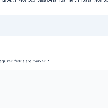
ahui
Jenis Neon Box
, Jasa Desain Banner Dan Jasa Neon Bo
equired fields are marked
*