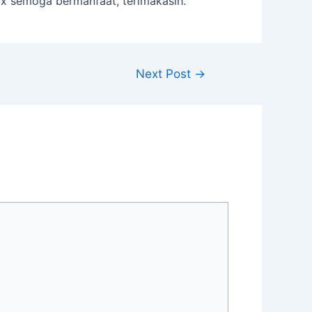
x semoga bermanfaat, terimakasih.
Next Post
→