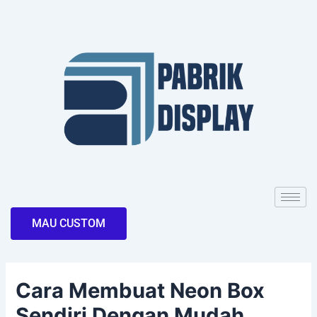
Skip
Post
to
navigation
content
MAU CUSTOM
Cara Membuat Neon Box
Sendiri Dengan Mudah