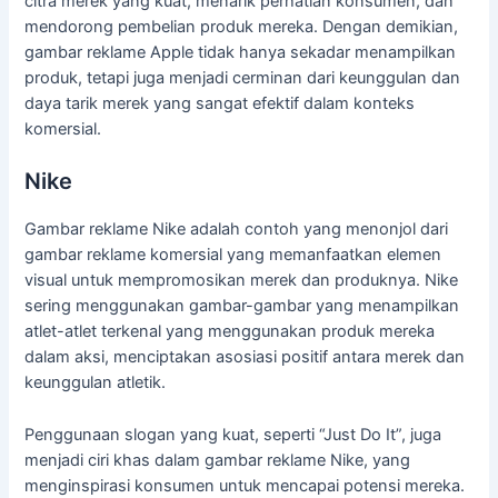
citra merek yang kuat, menarik perhatian konsumen, dan
mendorong pembelian produk mereka. Dengan demikian,
gambar reklame Apple tidak hanya sekadar menampilkan
produk, tetapi juga menjadi cerminan dari keunggulan dan
daya tarik merek yang sangat efektif dalam konteks
komersial.
Nike
Gambar reklame Nike adalah contoh yang menonjol dari
gambar reklame komersial yang memanfaatkan elemen
visual untuk mempromosikan merek dan produknya. Nike
sering menggunakan gambar-gambar yang menampilkan
atlet-atlet terkenal yang menggunakan produk mereka
dalam aksi, menciptakan asosiasi positif antara merek dan
keunggulan atletik.
Penggunaan slogan yang kuat, seperti “Just Do It”, juga
menjadi ciri khas dalam gambar reklame Nike, yang
menginspirasi konsumen untuk mencapai potensi mereka.