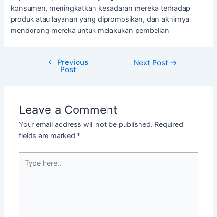
konsumen, meningkatkan kesadaran mereka terhadap
produk atau layanan yang dipromosikan, dan akhirnya
mendorong mereka untuk melakukan pembelian.
←
Previous
Next Post
→
Post
Leave a Comment
Your email address will not be published.
Required
fields are marked
*
Type
here..