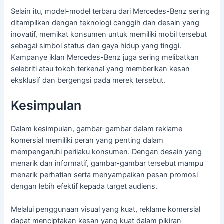
Selain itu, model-model terbaru dari Mercedes-Benz sering
ditampilkan dengan teknologi canggih dan desain yang
inovatif, memikat konsumen untuk memiliki mobil tersebut
sebagai simbol status dan gaya hidup yang tinggi.
Kampanye iklan Mercedes-Benz juga sering melibatkan
selebriti atau tokoh terkenal yang memberikan kesan
eksklusif dan bergengsi pada merek tersebut.
Kesimpulan
Dalam kesimpulan, gambar-gambar dalam reklame
komersial memiliki peran yang penting dalam
mempengaruhi perilaku konsumen. Dengan desain yang
menarik dan informatif, gambar-gambar tersebut mampu
menarik perhatian serta menyampaikan pesan promosi
dengan lebih efektif kepada target audiens.
Melalui penggunaan visual yang kuat, reklame komersial
dapat menciptakan kesan yang kuat dalam pikiran