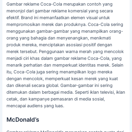
Gambar reklame Coca-Cola merupakan contoh yang
menonjol dari gambar reklame komersial yang secara
efektif. Brand ini memanfaatkan elemen visual untuk
mempromosikan merek dan produknya. Coca-Cola sering
menggunakan gambar-gambar yang menampilkan orang-
orang yang bahagia dan menyenangkan, menikmati
produk mereka, menciptakan asosiasi positif dengan
merek tersebut. Penggunaan warna merah yang mencolok
menjadi ciri khas dalam gambar reklame Coca-Cola, yang
menarik perhatian dan memperkuat identitas merek. Selain
itu, Coca-Cola juga sering menampilkan logo mereka
dengan mencolok, memperkuat kesan merek yang kuat
dan dikenali secara global. Gambar-gambar ini sering
ditemukan dalam berbagai media. Seperti iklan televisi, iklan
cetak, dan kampanye pemasaran di media sosial,
mencapai audiens yang luas.
McDonald’s