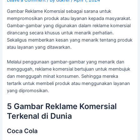
Gambar Reklame Komersial sebagai sarana untuk
mempromosikan produk atau layanan kepada masyarakat.
Gambar-gambar yang digunakan dalam reklame komersial
dirancang secara khusus untuk menarik perhatian.
Sekaligus memberikan kesan yang menarik tentang produk
atau layanan yang ditawarkan.
Melalui penggunaan gambar-gambar yang menarik dan
menggugah, reklame komersial bertujuan untuk membujuk
dan menggugah minat konsumen. Sehingga mereka
tertarik untuk membeli produk atau menggunakan layanan
yang dipromosikan.
5 Gambar Reklame Komersial
Terkenal di Dunia
Coca Cola