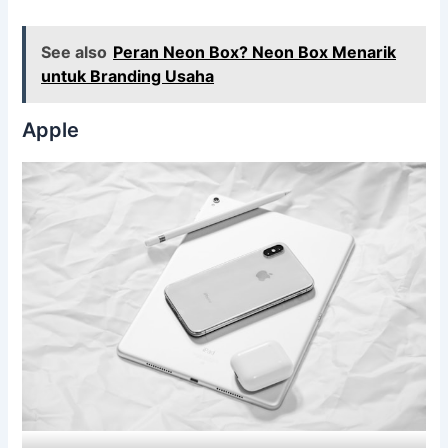
See also
Peran Neon Box? Neon Box Menarik
untuk Branding Usaha
Apple