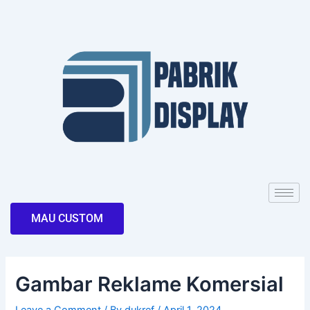
Skip
Post
to
navigation
content
MAU CUSTOM
Gambar Reklame Komersial
Leave a Comment
/ By
dukref
/
April 1, 2024