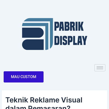
Skip
Post
to
navigation
content
MAU CUSTOM
Teknik Reklame Visual
dalam Pemasaran?