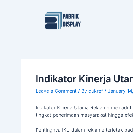
Skip
Post
to
navigation
content
Indikator Kinerja U
Leave a Comment
/ By
dukref
/
January 14
Indikator Kinerja Utama Reklame menjadi t
tingkat penerimaan masyarakat hingga efe
Pentingnya IKU dalam reklame terletak p