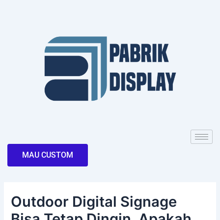
Skip
Post
to
navigation
content
MAU CUSTOM
Outdoor Digital Signage
Bisa Tetap Dingin, Apakah