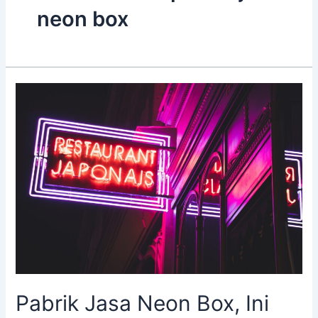
neon box
Pabrik
Jasa
Neon
Box,
Ini
Cara
Pilihnya!
Pabrik Jasa Neon Box, Ini