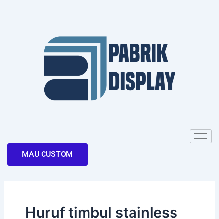
Skip
to
content
MAU CUSTOM
Huruf timbul stainless