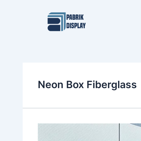
Skip
to
content
Neon Box Fiberglass
Jasa
Neon