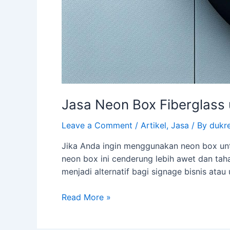
Jasa Neon Box Fiberglass 
Leave a Comment
/
Artikel
,
Jasa
/ By
dukr
Jika Anda ingin menggunakan neon box untu
neon box ini cenderung lebih awet dan taha
menjadi alternatif bagi signage bisnis ata
Read More »