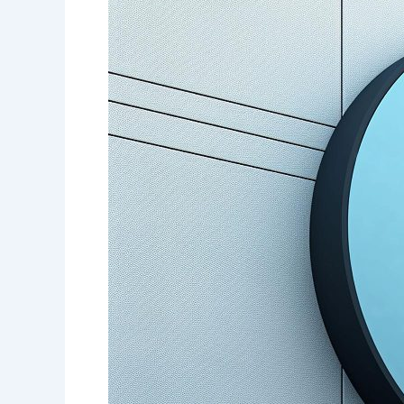
Box
Fiberglass
untuk
Bisnis
Pertokoan