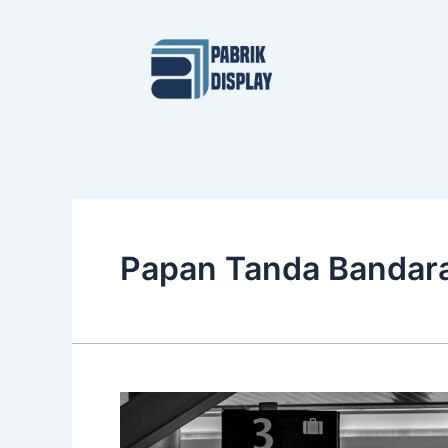
Skip
to
content
Papan Tanda Bandar
Inspirasi
Papan