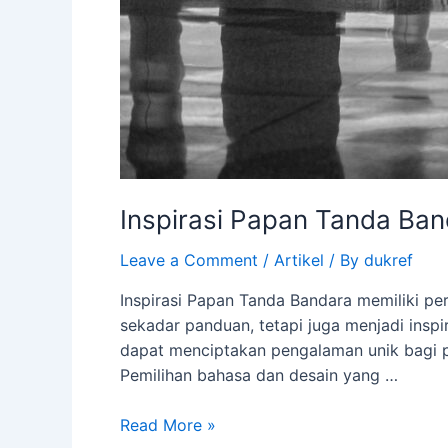
Inspirasi Papan Tanda Ba
Leave a Comment
/
Artikel
/ By
dukref
Inspirasi Papan Tanda Bandara memiliki p
sekadar panduan, tetapi juga menjadi inspi
dapat menciptakan pengalaman unik bagi p
Pemilihan bahasa dan desain yang …
Read More »