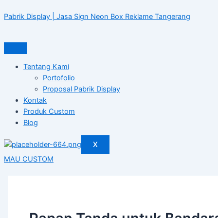
Skip
Papan
to
Tanda
Pabrik Display | Jasa Sign Neon Box Reklame Tangerang
content
untuk
Bandara
Terbaik
Tahun
Tentang Kami
2024
Portofolio
Proposal Pabrik Display
Kontak
Produk Custom
Blog
X
MAU CUSTOM