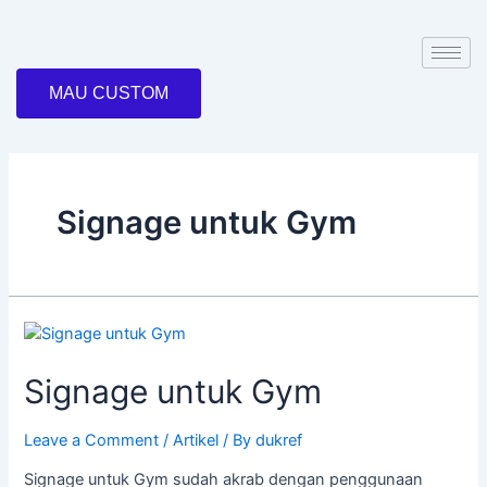
Skip
to
content
MAU CUSTOM
Signage untuk Gym
Signage
untuk
Signage untuk Gym
Gym
Leave a Comment
/
Artikel
/ By
dukref
Signage untuk Gym sudah akrab dengan penggunaan