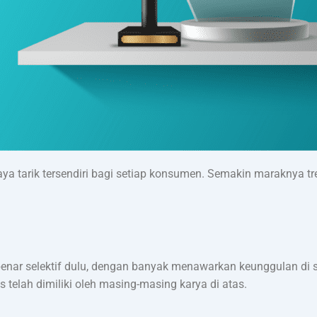
ya tarik tersendiri bagi setiap konsumen. Semakin maraknya 
enar selektif dulu, dengan banyak menawarkan keunggulan di se
telah dimiliki oleh masing-masing karya di atas.