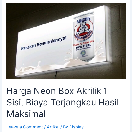
Harga
Neon
Box
Akrilik
1
Sisi,
Biaya
Terjangkau
Hasil
Maksimal
Harga Neon Box Akrilik 1
Sisi, Biaya Terjangkau Hasil
Maksimal
Leave a Comment
/
Artikel
/ By
Display