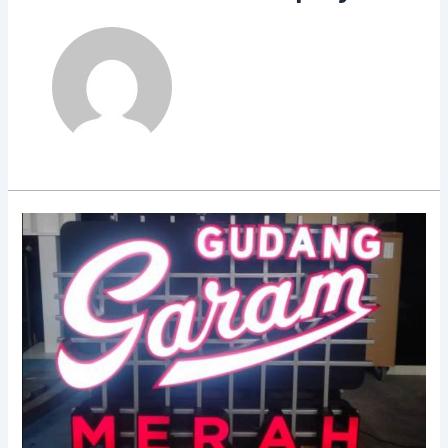
Neon
Box
Akrilik
Huruf,
Ekspresikan
Identitas
Desain
Menarik