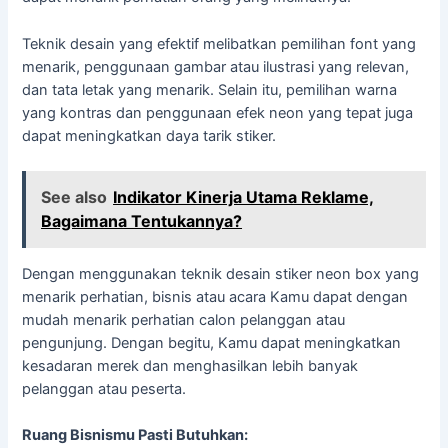
Teknik desain yang efektif melibatkan pemilihan font yang
menarik, penggunaan gambar atau ilustrasi yang relevan,
dan tata letak yang menarik. Selain itu, pemilihan warna
yang kontras dan penggunaan efek neon yang tepat juga
dapat meningkatkan daya tarik stiker.
See also
Indikator Kinerja Utama Reklame,
Bagaimana Tentukannya?
Dengan menggunakan teknik desain stiker neon box yang
menarik perhatian, bisnis atau acara Kamu dapat dengan
mudah menarik perhatian calon pelanggan atau
pengunjung. Dengan begitu, Kamu dapat meningkatkan
kesadaran merek dan menghasilkan lebih banyak
pelanggan atau peserta.
Ruang Bisnismu Pasti Butuhkan: