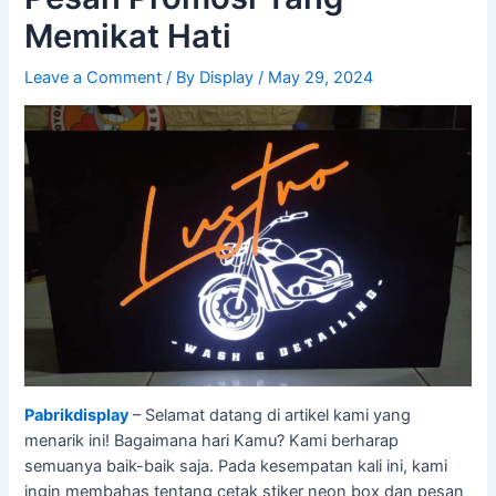
Memikat Hati
Leave a Comment
/ By
Display
/
May 29, 2024
Pabrikdisplay
– Selamat datang di artikel kami yang
menarik ini! Bagaimana hari Kamu? Kami berharap
semuanya baik-baik saja. Pada kesempatan kali ini, kami
ingin membahas tentang cetak stiker neon box dan pesan