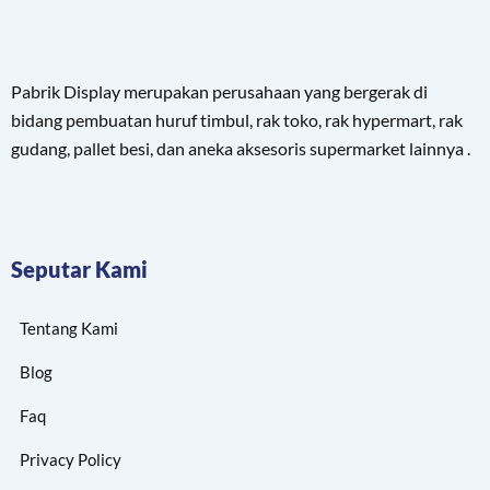
Pabrik Display merupakan perusahaan yang bergerak di
bidang pembuatan huruf timbul, rak toko, rak hypermart, rak
gudang, pallet besi, dan aneka aksesoris supermarket lainnya .
Seputar Kami
Tentang Kami
Blog
Faq
Privacy Policy