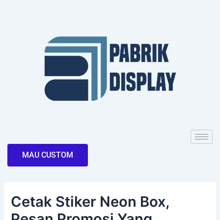
Skip
Post
to
navigation
content
MAU CUSTOM
Cetak Stiker Neon Box,
Pesan Promosi Yang