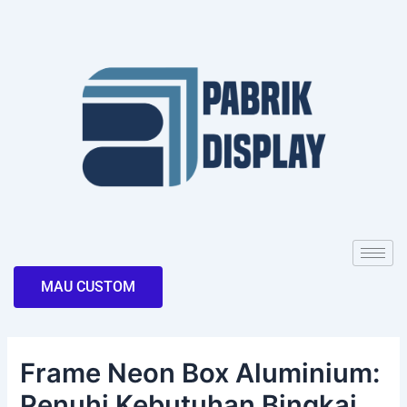
Skip
Post
to
navigation
content
MAU CUSTOM
Frame Neon Box Aluminium:
Penuhi Kebutuhan Bingkai