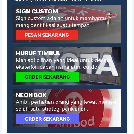
SIGN CUSTOM
Sign custom adalah untuk membantu
mengidentifikasi suatu tempat
PESAN SEKARANG
HURUF TIMBUL
Menjadi pilihan yang ideal untuk desain
eksterior, papan nama atau outdor.
ORDER SEKARANG
NEON BOX
Ambil perhatian orang yang lewat menjadi
salah satu strategi periklanan.
ORDER SEKARANG