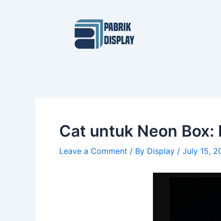
Skip
Post
to
navigation
content
Cat untuk Neon Box:
Leave a Comment
/ By
Display
/
July 15, 