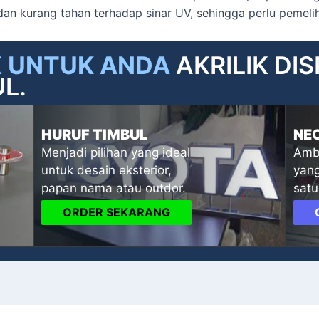
 dan kurang tahan terhadap sinar UV, sehingga perlu pemelih
X UNTUK ANDA
AKRILIK DI
L.
HURUF TIMBUL
NE
Menjadi pilihan yang ideal
Ambi
untuk desain eksterior,
yang
papan nama atau outdor.
satu
ORDER SEKARANG