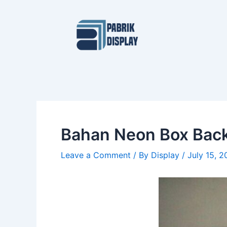
Skip
Post
to
navigation
content
Bahan Neon Box Backl
Leave a Comment
/ By
Display
/
July 15, 