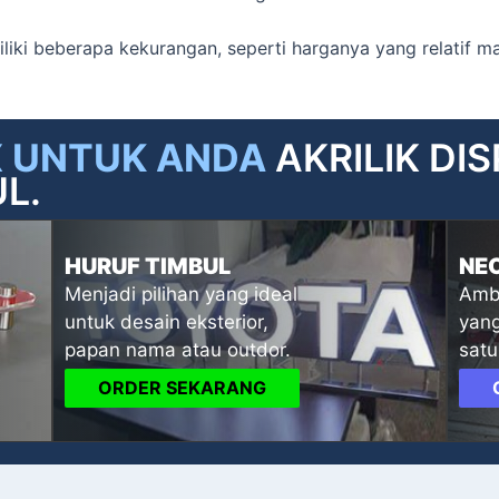
miliki beberapa kekurangan, seperti harganya yang relatif 
X UNTUK ANDA
AKRILIK DI
L.
HURUF TIMBUL
NE
Menjadi pilihan yang ideal
Ambi
untuk desain eksterior,
yang
papan nama atau outdor.
satu
ORDER SEKARANG