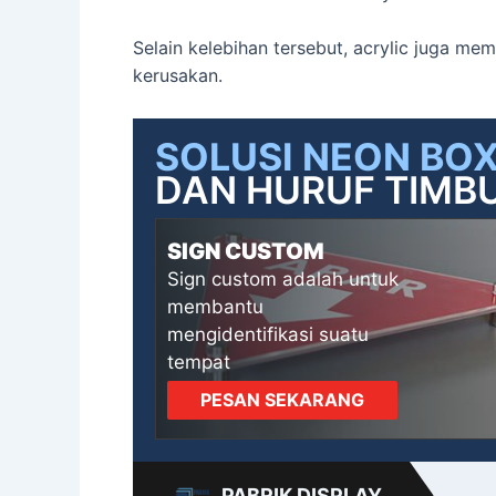
Selain kelebihan tersebut, acrylic juga me
kerusakan.
SOLUSI NEON BO
DAN HURUF TIMBU
SIGN CUSTOM
Sign custom adalah untuk
membantu
mengidentifikasi suatu
tempat
PESAN SEKARANG
PABRIK DISPLAY