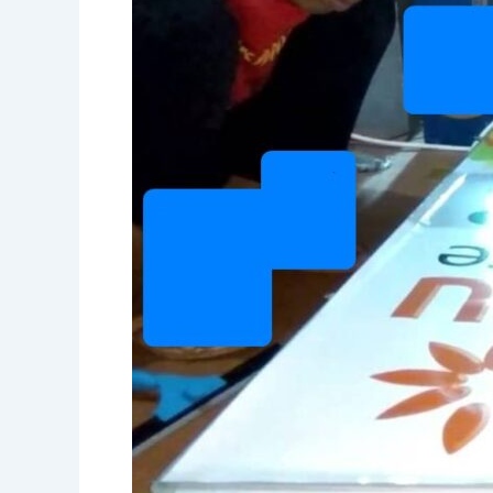
Sticker
Neon
Box:
Fleksibilitas
Desain
untuk
Berbagai
Kebutuhan