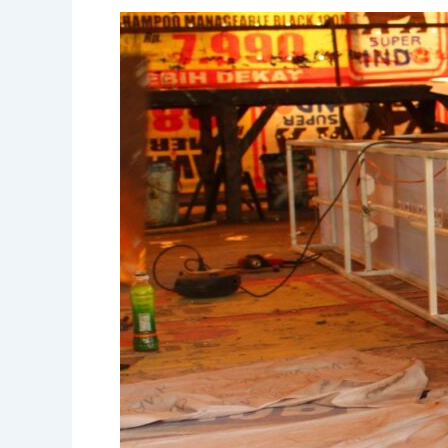
Rangka
Neon
Box:
Struktur
Kuat
untuk
Tanda
Usaha
yang
Tahan
Lama