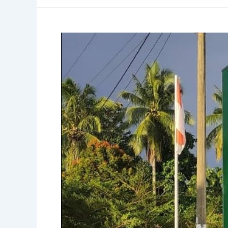
Neon
Box
Puskesmas:
Memudahkan
Pencarian
dengan
Desain
Menarik