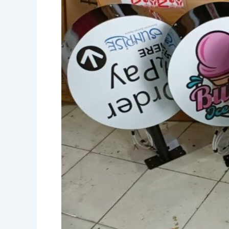
Rangka
Neon
Box
Bulat:
Desain
Unik
untuk
Menarik
Perhatian
Pelanggan