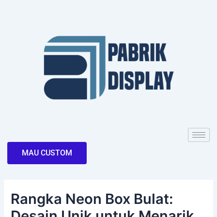
Skip
Post
to
navigation
content
MAU CUSTOM
Rangka Neon Box Bulat:
Desain Unik untuk Menarik