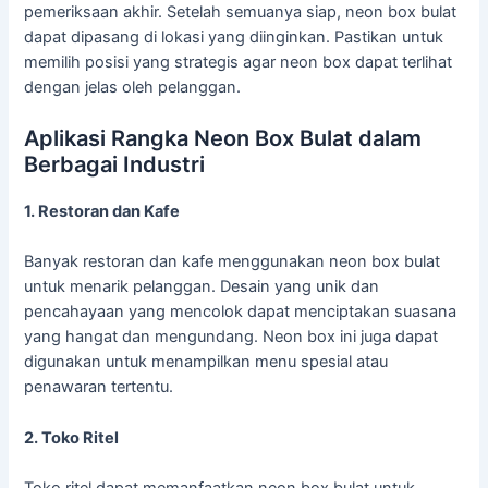
pemeriksaan akhir. Setelah semuanya siap, neon box bulat
dapat dipasang di lokasi yang diinginkan. Pastikan untuk
memilih posisi yang strategis agar neon box dapat terlihat
dengan jelas oleh pelanggan.
Aplikasi Rangka Neon Box Bulat dalam
Berbagai Industri
1. Restoran dan Kafe
Banyak restoran dan kafe menggunakan neon box bulat
untuk menarik pelanggan. Desain yang unik dan
pencahayaan yang mencolok dapat menciptakan suasana
yang hangat dan mengundang. Neon box ini juga dapat
digunakan untuk menampilkan menu spesial atau
penawaran tertentu.
2. Toko Ritel