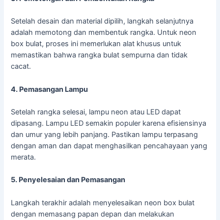
Setelah desain dan material dipilih, langkah selanjutnya
adalah memotong dan membentuk rangka. Untuk neon
box bulat, proses ini memerlukan alat khusus untuk
memastikan bahwa rangka bulat sempurna dan tidak
cacat.
4. Pemasangan Lampu
Setelah rangka selesai, lampu neon atau LED dapat
dipasang. Lampu LED semakin populer karena efisiensinya
dan umur yang lebih panjang. Pastikan lampu terpasang
dengan aman dan dapat menghasilkan pencahayaan yang
merata.
5. Penyelesaian dan Pemasangan
Langkah terakhir adalah menyelesaikan neon box bulat
dengan memasang papan depan dan melakukan