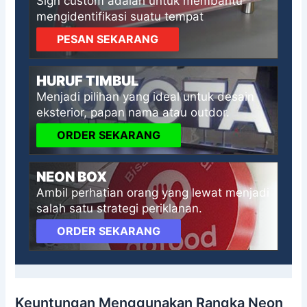
Sign custom adalah untuk membantu
mengidentifikasi suatu tempat
PESAN SEKARANG
HURUF TIMBUL
Menjadi pilihan yang ideal untuk desain
eksterior, papan nama atau outdor.
ORDER SEKARANG
NEON BOX
Ambil perhatian orang yang lewat menjadi
salah satu strategi periklanan.
ORDER SEKARANG
Keuntungan Menggunakan Rangka Neon