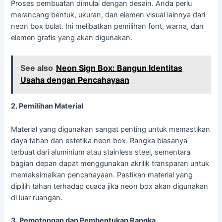
Proses pembuatan dimulai dengan desain. Anda perlu
merancang bentuk, ukuran, dan elemen visual lainnya dari
neon box bulat. Ini melibatkan pemilihan font, warna, dan
elemen grafis yang akan digunakan.
See also
Neon Sign Box: Bangun Identitas
Usaha dengan Pencahayaan
2. Pemilihan Material
Material yang digunakan sangat penting untuk memastikan
daya tahan dan estetika neon box. Rangka biasanya
terbuat dari aluminium atau stainless steel, sementara
bagian depan dapat menggunakan akrilik transparan untuk
memaksimalkan pencahayaan. Pastikan material yang
dipilih tahan terhadap cuaca jika neon box akan digunakan
di luar ruangan.
3. Pemotongan dan Pembentukan Rangka