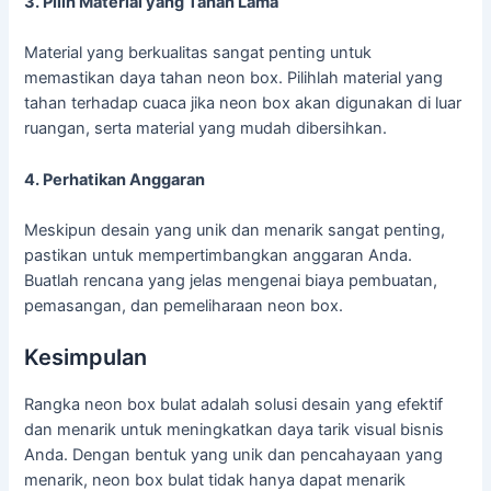
3. Pilih Material yang Tahan Lama
Material yang berkualitas sangat penting untuk
memastikan daya tahan neon box. Pilihlah material yang
tahan terhadap cuaca jika neon box akan digunakan di luar
ruangan, serta material yang mudah dibersihkan.
4. Perhatikan Anggaran
Meskipun desain yang unik dan menarik sangat penting,
pastikan untuk mempertimbangkan anggaran Anda.
Buatlah rencana yang jelas mengenai biaya pembuatan,
pemasangan, dan pemeliharaan neon box.
Kesimpulan
Rangka neon box bulat adalah solusi desain yang efektif
dan menarik untuk meningkatkan daya tarik visual bisnis
Anda. Dengan bentuk yang unik dan pencahayaan yang
menarik, neon box bulat tidak hanya dapat menarik