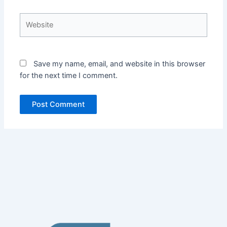
Website
Save my name, email, and website in this browser
for the next time I comment.