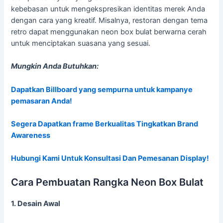
kebebasan untuk mengekspresikan identitas merek Anda
dengan cara yang kreatif. Misalnya, restoran dengan tema
retro dapat menggunakan neon box bulat berwarna cerah
untuk menciptakan suasana yang sesuai.
Mungkin Anda Butuhkan:
Dapatkan Billboard yang sempurna untuk kampanye
pemasaran Anda!
Segera Dapatkan frame Berkualitas Tingkatkan Brand
Awareness
Hubungi Kami Untuk Konsultasi Dan Pemesanan Display!
Cara Pembuatan Rangka Neon Box Bulat
1. Desain Awal