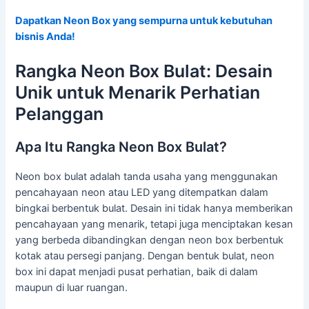
Dapatkan Neon Box yang sempurna untuk kebutuhan
bisnis Anda!
Rangka Neon Box Bulat: Desain
Unik untuk Menarik Perhatian
Pelanggan
Apa Itu Rangka Neon Box Bulat?
Neon box bulat adalah tanda usaha yang menggunakan
pencahayaan neon atau LED yang ditempatkan dalam
bingkai berbentuk bulat. Desain ini tidak hanya memberikan
pencahayaan yang menarik, tetapi juga menciptakan kesan
yang berbeda dibandingkan dengan neon box berbentuk
kotak atau persegi panjang. Dengan bentuk bulat, neon
box ini dapat menjadi pusat perhatian, baik di dalam
maupun di luar ruangan.