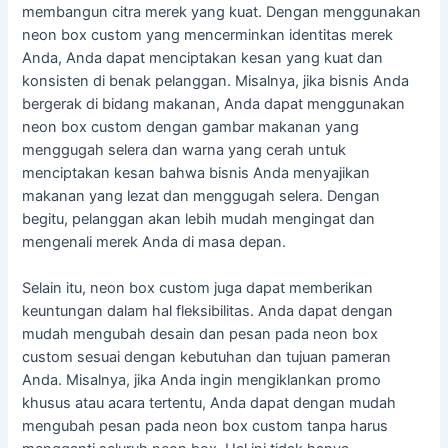
membangun citra merek yang kuat. Dengan menggunakan
neon box custom yang mencerminkan identitas merek
Anda, Anda dapat menciptakan kesan yang kuat dan
konsisten di benak pelanggan. Misalnya, jika bisnis Anda
bergerak di bidang makanan, Anda dapat menggunakan
neon box custom dengan gambar makanan yang
menggugah selera dan warna yang cerah untuk
menciptakan kesan bahwa bisnis Anda menyajikan
makanan yang lezat dan menggugah selera. Dengan
begitu, pelanggan akan lebih mudah mengingat dan
mengenali merek Anda di masa depan.
Selain itu, neon box custom juga dapat memberikan
keuntungan dalam hal fleksibilitas. Anda dapat dengan
mudah mengubah desain dan pesan pada neon box
custom sesuai dengan kebutuhan dan tujuan pameran
Anda. Misalnya, jika Anda ingin mengiklankan promo
khusus atau acara tertentu, Anda dapat dengan mudah
mengubah pesan pada neon box custom tanpa harus