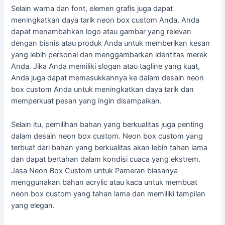
Selain warna dan font, elemen grafis juga dapat
meningkatkan daya tarik neon box custom Anda. Anda
dapat menambahkan logo atau gambar yang relevan
dengan bisnis atau produk Anda untuk memberikan kesan
yang lebih personal dan menggambarkan identitas merek
Anda. Jika Anda memiliki slogan atau tagline yang kuat,
Anda juga dapat memasukkannya ke dalam desain neon
box custom Anda untuk meningkatkan daya tarik dan
memperkuat pesan yang ingin disampaikan.
Selain itu, pemilihan bahan yang berkualitas juga penting
dalam desain neon box custom. Neon box custom yang
terbuat dari bahan yang berkualitas akan lebih tahan lama
dan dapat bertahan dalam kondisi cuaca yang ekstrem.
Jasa Neon Box Custom untuk Pameran biasanya
menggunakan bahan acrylic atau kaca untuk membuat
neon box custom yang tahan lama dan memiliki tampilan
yang elegan.