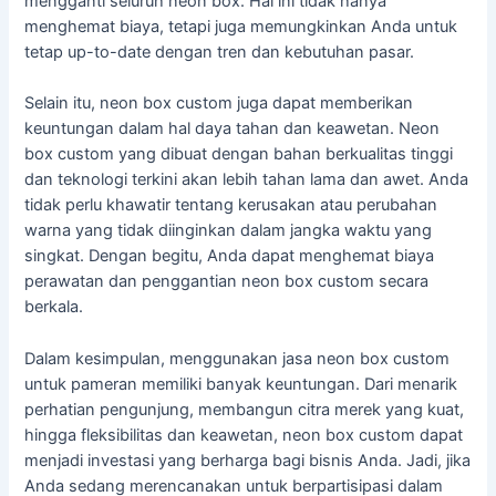
mengganti seluruh neon box. Hal ini tidak hanya
menghemat biaya, tetapi juga memungkinkan Anda untuk
tetap up-to-date dengan tren dan kebutuhan pasar.
Selain itu, neon box custom juga dapat memberikan
keuntungan dalam hal daya tahan dan keawetan. Neon
box custom yang dibuat dengan bahan berkualitas tinggi
dan teknologi terkini akan lebih tahan lama dan awet. Anda
tidak perlu khawatir tentang kerusakan atau perubahan
warna yang tidak diinginkan dalam jangka waktu yang
singkat. Dengan begitu, Anda dapat menghemat biaya
perawatan dan penggantian neon box custom secara
berkala.
Dalam kesimpulan, menggunakan jasa neon box custom
untuk pameran memiliki banyak keuntungan. Dari menarik
perhatian pengunjung, membangun citra merek yang kuat,
hingga fleksibilitas dan keawetan, neon box custom dapat
menjadi investasi yang berharga bagi bisnis Anda. Jadi, jika
Anda sedang merencanakan untuk berpartisipasi dalam