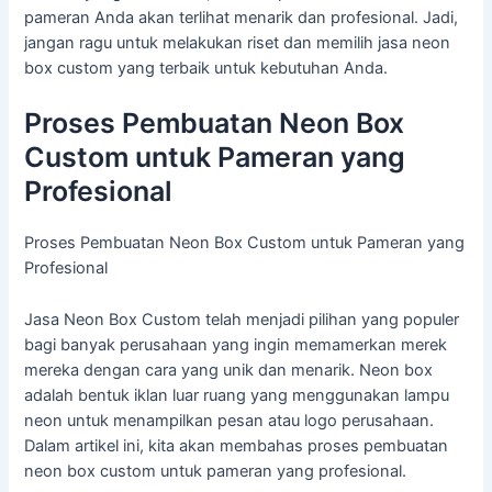
pameran Anda akan terlihat menarik dan profesional. Jadi,
jangan ragu untuk melakukan riset dan memilih jasa neon
box custom yang terbaik untuk kebutuhan Anda.
Proses Pembuatan Neon Box
Custom untuk Pameran yang
Profesional
Proses Pembuatan Neon Box Custom untuk Pameran yang
Profesional
Jasa Neon Box Custom telah menjadi pilihan yang populer
bagi banyak perusahaan yang ingin memamerkan merek
mereka dengan cara yang unik dan menarik. Neon box
adalah bentuk iklan luar ruang yang menggunakan lampu
neon untuk menampilkan pesan atau logo perusahaan.
Dalam artikel ini, kita akan membahas proses pembuatan
neon box custom untuk pameran yang profesional.