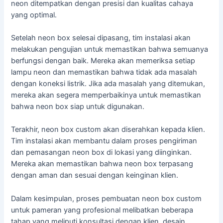
neon ditempatkan dengan presisi dan kualitas cahaya
yang optimal.
Setelah neon box selesai dipasang, tim instalasi akan
melakukan pengujian untuk memastikan bahwa semuanya
berfungsi dengan baik. Mereka akan memeriksa setiap
lampu neon dan memastikan bahwa tidak ada masalah
dengan koneksi listrik. Jika ada masalah yang ditemukan,
mereka akan segera memperbaikinya untuk memastikan
bahwa neon box siap untuk digunakan.
Terakhir, neon box custom akan diserahkan kepada klien.
Tim instalasi akan membantu dalam proses pengiriman
dan pemasangan neon box di lokasi yang diinginkan.
Mereka akan memastikan bahwa neon box terpasang
dengan aman dan sesuai dengan keinginan klien.
Dalam kesimpulan, proses pembuatan neon box custom
untuk pameran yang profesional melibatkan beberapa
tahap yang meliputi konsultasi dengan klien, desain,