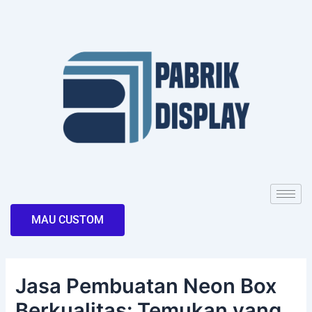
Skip
Post
to
navigation
content
MAU CUSTOM
Jasa Pembuatan Neon Box
Berkualitas: Temukan yang