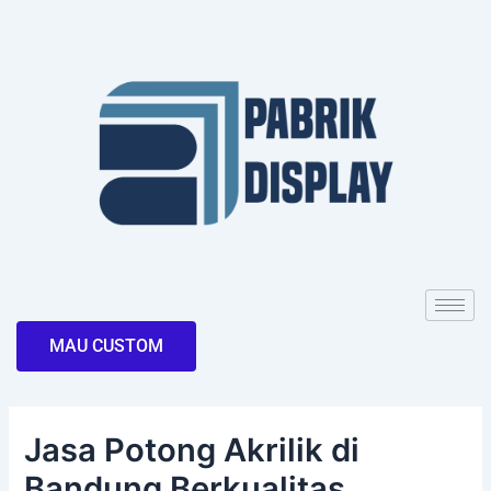
Skip
Post
to
navigation
content
MAU CUSTOM
Jasa Potong Akrilik di
Bandung Berkualitas