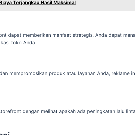
, Biaya Terjangkau Hasil Maksimal
front dapat memberikan manfaat strategis. Anda dapat men
kasi toko Anda.
dan mempromosikan produk atau layanan Anda, reklame in
torefront dengan melihat apakah ada peningkatan lalu linta