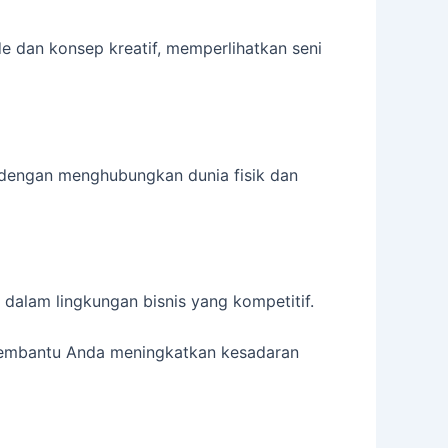
 dan konsep kreatif, memperlihatkan seni
 dengan menghubungkan dunia fisik dan
dalam lingkungan bisnis yang kompetitif.
 membantu Anda meningkatkan kesadaran