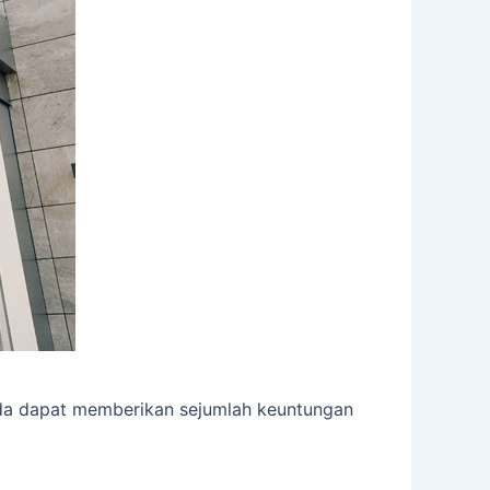
nda dapat memberikan sejumlah keuntungan