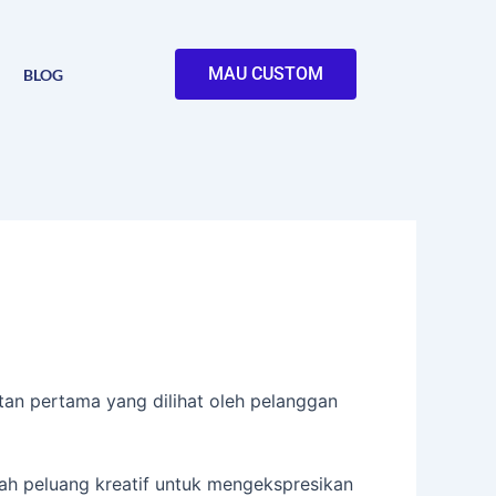
MAU CUSTOM
BLOG
utan pertama yang dilihat oleh pelanggan
buah peluang kreatif untuk mengekspresikan