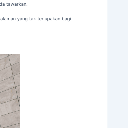
da tawarkan.
galaman yang tak terlupakan bagi