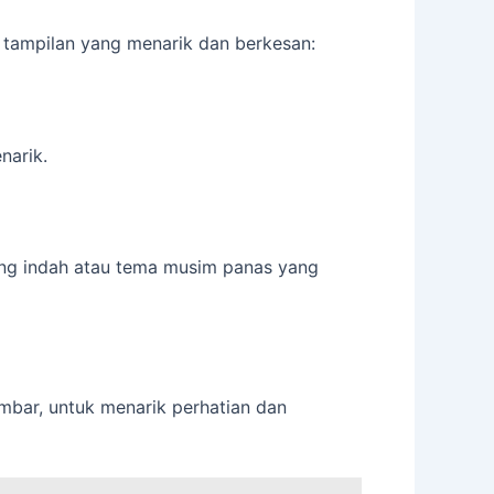
 tampilan yang menarik dan berkesan:
narik.
ang indah atau tema musim panas yang
mbar, untuk menarik perhatian dan