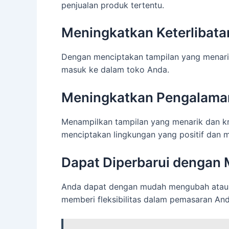
penjualan produk tertentu.
Meningkatkan Keterlibata
Dengan menciptakan tampilan yang menarik
masuk ke dalam toko Anda.
Meningkatkan Pengalama
Menampilkan tampilan yang menarik dan kr
menciptakan lingkungan yang positif dan
Dapat Diperbarui dengan
Anda dapat dengan mudah mengubah atau me
memberi fleksibilitas dalam pemasaran And