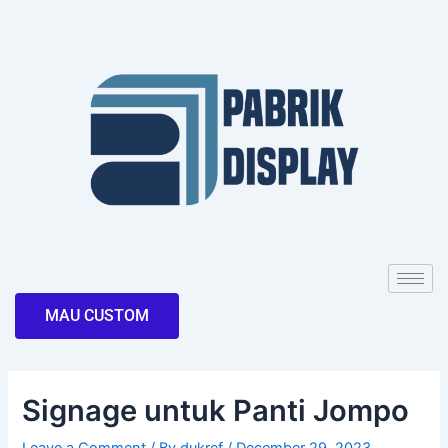
Skip
Post
to
navigation
content
MAU CUSTOM
Signage untuk Panti Jompo
Leave a Comment
/ By
dukref
/
December 29, 2023