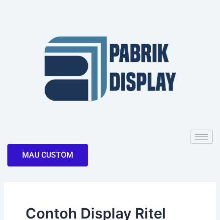
Skip
to
content
MAU CUSTOM
Contoh Display Ritel