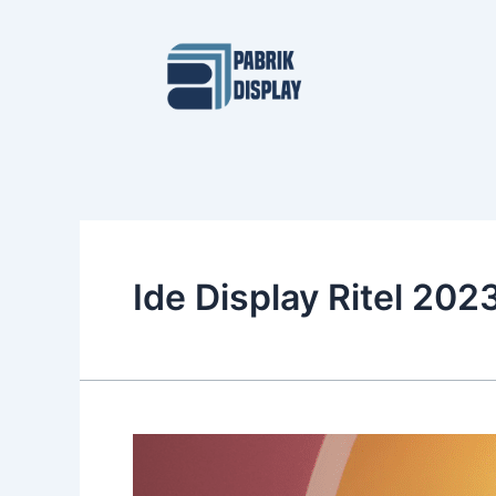
Skip
to
content
Ide Display Ritel 202
Ide
Display