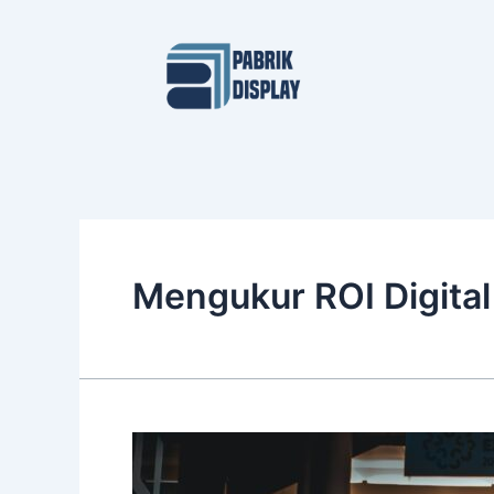
Skip
to
content
Mengukur ROI Digital
Mengukur
ROI