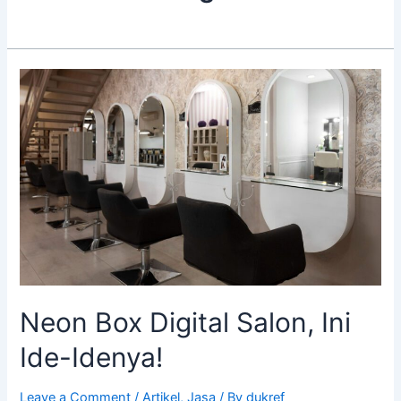
Neon
Box
Digital
Salon,
Ini
Ide-
Idenya!
Neon Box Digital Salon, Ini
Ide-Idenya!
Leave a Comment
/
Artikel
,
Jasa
/ By
dukref