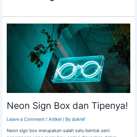
Neon
Sign
Box
dan
Tipenya!
Neon Sign Box dan Tipenya!
Leave a Comment
/
Artikel
/ By
dukref
Neon sign box merupakan salah satu bentuk seni