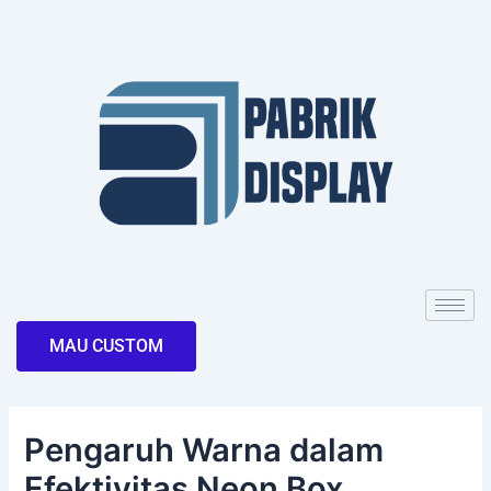
Skip
Post
to
navigation
content
MAU CUSTOM
Pengaruh Warna dalam
Efektivitas Neon Box