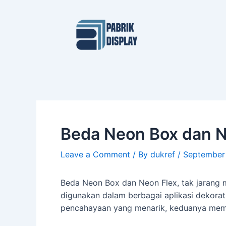
Skip
Post
to
navigation
content
Beda Neon Box dan N
Leave a Comment
/ By
dukref
/
September
Beda Neon Box dan Neon Flex, tak jarang 
digunakan dalam berbagai aplikasi dekora
pencahayaan yang menarik, keduanya memili