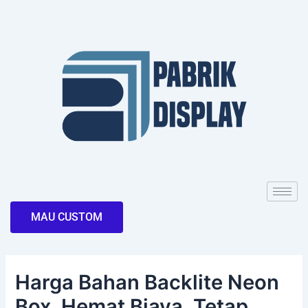
Skip
Post
to
navigation
content
MAU CUSTOM
Harga Bahan Backlite Neon
Box, Hemat Biaya, Tetap