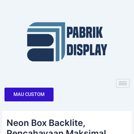
Skip
Post
to
navigation
content
MAU CUSTOM
Neon Box Backlite,
Pencahayaan Maksimal