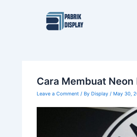
Skip
Post
to
navigation
content
Cara Membuat Neon B
Leave a Comment
/ By
Display
/
May 30, 