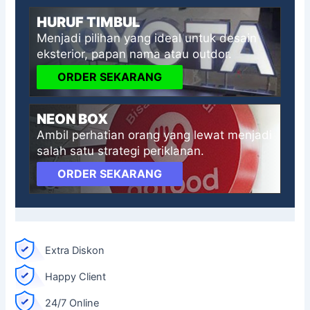
HURUF TIMBUL
Menjadi pilihan yang ideal untuk desain
eksterior, papan nama atau outdor.
ORDER SEKARANG
NEON BOX
Ambil perhatian orang yang lewat menjadi
salah satu strategi periklanan.
ORDER SEKARANG
Extra Diskon
Happy Client
24/7 Online