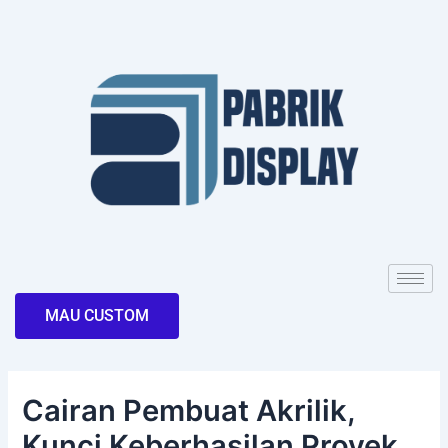
Skip
Post
to
navigation
content
MAU CUSTOM
Cairan Pembuat Akrilik,
Kunci Keberhasilan Proyek