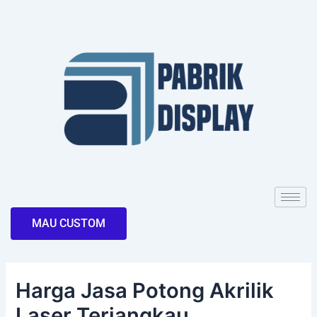
Skip
Post
to
navigation
content
MAU CUSTOM
Harga Jasa Potong Akrilik
Laser Terjangkau