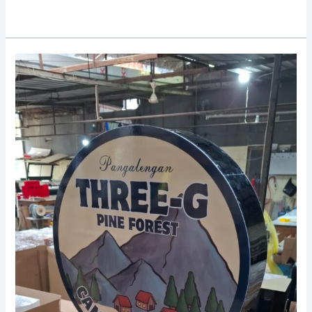
Proses
Pembuatan
Huruf
Timbul:
Dari
Desain
ke
Realita