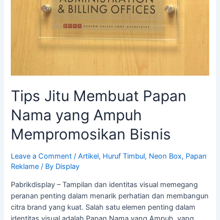
Nama
yang
Ampuh
Mempromosikan
Bisnis
Tips Jitu Membuat Papan
Nama yang Ampuh
Mempromosikan Bisnis
Leave a Comment
/
Artikel
,
Huruf Timbul
,
Neon Box
,
Papan
Reklame
/ By
Display
Pabrikdisplay – Tampilan dan identitas visual memegang
peranan penting dalam menarik perhatian dan membangun
citra brand yang kuat. Salah satu elemen penting dalam
identitas visual adalah Papan Nama yang Ampuh, yang