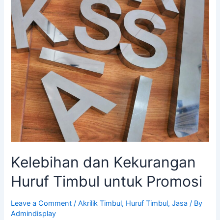
untuk
Promosi
Kelebihan dan Kekurangan
Huruf Timbul untuk Promosi
Leave a Comment
/
Akrilik Timbul
,
Huruf Timbul
,
Jasa
/ By
Admindisplay