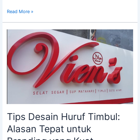
Read More »
Tips
Desain
Huruf
Timbul:
Alasan
Tepat
untuk
Branding
yang
Kuat
Tips Desain Huruf Timbul:
Alasan Tepat untuk