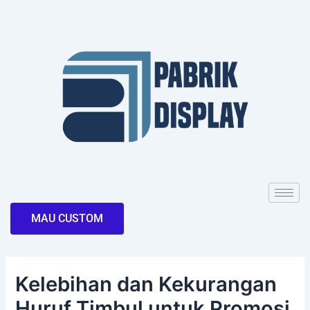
Skip
Post
to
navigation
content
MAU CUSTOM
Kelebihan dan Kekurangan
Huruf Timbul untuk Promosi