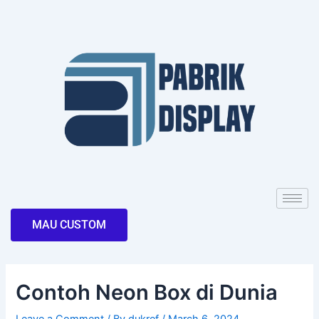
Skip
Post
to
navigation
content
MAU CUSTOM
Contoh Neon Box di Dunia
Leave a Comment
/ By
dukref
/
March 6, 2024