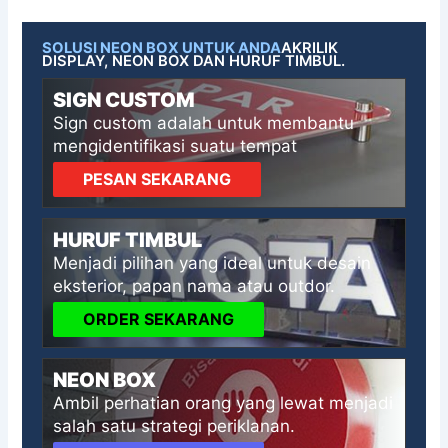
SOLUSI NEON BOX UNTUK ANDA
AKRILIK
DISPLAY, NEON BOX DAN HURUF TIMBUL.
SIGN CUSTOM
Sign custom adalah untuk membantu
mengidentifikasi suatu tempat
PESAN SEKARANG
HURUF TIMBUL
Menjadi pilihan yang ideal untuk desain
eksterior, papan nama atau outdor.
ORDER SEKARANG
NEON BOX
Ambil perhatian orang yang lewat menjadi
salah satu strategi periklanan.