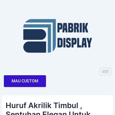
Skip
Post
to
navigation
content
MAU CUSTOM
Huruf Akrilik Timbul ,
Sentuhan Elegan Untuk