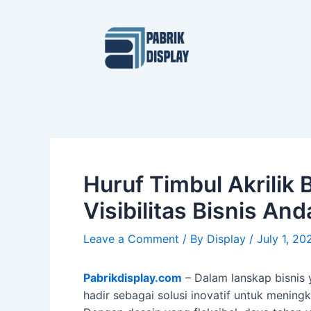
Skip
Post
to
navigation
content
Huruf Timbul Akrilik
Visibilitas Bisnis And
Leave a Comment
/ By
Display
/
July 1, 20
Pabrikdisplay.com
– Dalam lanskap bisnis y
hadir sebagai solusi inovatif untuk mening