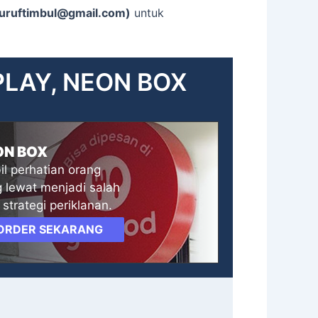
uruftimbul@gmail.com)
untuk
PLAY, NEON BOX
ON BOX
l perhatian orang
 lewat menjadi salah
 strategi periklanan.
ORDER SEKARANG