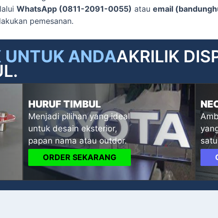
lalui
WhatsApp (0811-2091-0055)
atau
email (bandungh
elakukan pemesanan.
X UNTUK ANDA
AKRILIK DIS
L.
HURUF TIMBUL
NE
Menjadi pilihan yang ideal
Ambi
untuk desain eksterior,
yang
papan nama atau outdor.
satu
ORDER SEKARANG